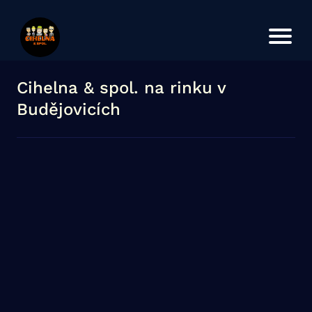
Úvod
Koncerty
O kapele
Cihelna & spol. na rinku v
Budějovicích