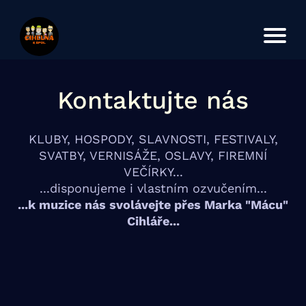
Úvod
Koncerty
O kapele
Kontaktujte nás
KLUBY, HOSPODY, SLAVNOSTI, FESTIVALY,
SVATBY, VERNISÁŽE, OSLAVY, FIREMNÍ
VEČÍRKY...
...disponujeme i vlastním ozvučením...
...k muzice nás svolávejte přes Marka "Mácu"
Cihláře...