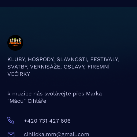
KLUBY, HOSPODY, SLAVNOSTI, FESTIVALY,
SVATBY, VERNISÁŽE, OSLAVY, FIREMNÍ
VEČÍRKY
k muzice nás svolávejte přes Marka
"Mácu" Cihláře
+420 731 427 606
c
ihlicka.mm@gmail.com