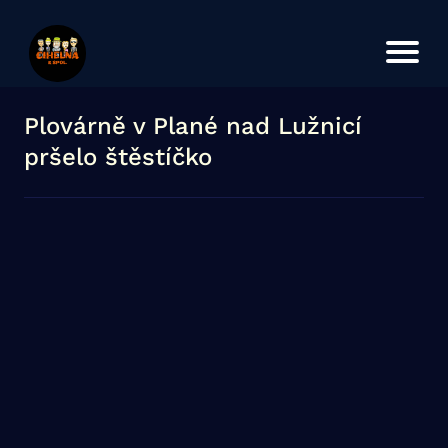
Úvod
Koncerty
O kapele
Plovárně v Plané nad Lužnicí
pršelo štěstíčko