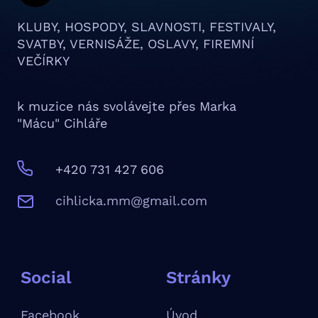
KLUBY, HOSPODY, SLAVNOSTI, FESTIVALY,
SVATBY, VERNISÁŽE, OSLAVY, FIREMNÍ
VEČÍRKY
k muzice nás svolávejte přes Marka
"Mácu" Cihláře
+420 731 427 606
c
ihlicka.mm@gmail.com
Social
Stránky
Facebook
Úvod