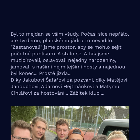
Byl to mejdan se vším všudy. Počasí sice nepřálo,
ale tvrdému, plánskému jádru to nevadilo.
"Zastanovali" jsme prostor, aby se mohlo sejít
početné publikum. A stalo se. A tak jsme
muzicírovali, oslavovali nejedny narozeniny,
jamovali s našimi nejmilejšími hosty a najednou
byl konec... Prostě jízda...
Díky Jakubovi Šafářovi za pozvání, díky Matějovi
Janouchovi, Adamovi Hejtmánkovi a Matymu
Cihlářovi za hostování... Zážitek kluci...