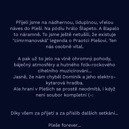
Přijeli jsme na nádhernou, liduplnou, vřelou
náves do Pleší. Na pódiu hrálo Šlapeto. A šlapalo
to náramně. To jsme ještě netušili, že existuje
"cimrmanovská" legenda o Praotci Plešovi. Ten
nás osobně vítal.
A pak už to jelo na vlně ohromný pohody,
báječný atmosféry a hutného folk-rockového
cihelního muzicírování...
Jasně, že nám chyběl Dominik a jeho elektro-
kytarová hradba.
Ale hraní v Pleších se prostě neodmítá, i když
není soubor kompletní (-:
Díky všem za přijetí a za příslib dalších setkání...
Pleše forever...