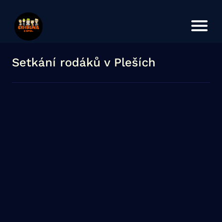
Úvod
Koncerty
O kapele
Setkání rodáků v Pleších