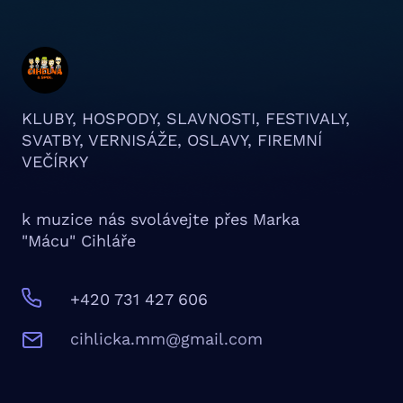
KLUBY, HOSPODY, SLAVNOSTI, FESTIVALY,
SVATBY, VERNISÁŽE, OSLAVY, FIREMNÍ
VEČÍRKY
k muzice nás svolávejte přes Marka
"Mácu" Cihláře
+420 731 427 606
c
ihlicka.mm@gmail.com