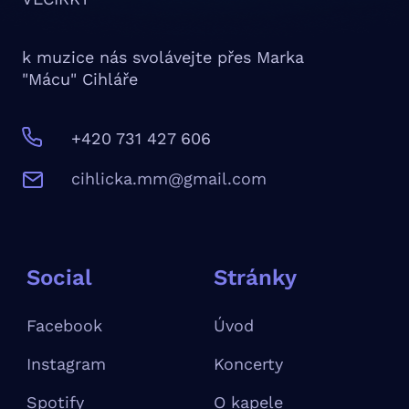
k muzice nás svolávejte přes Marka
"Mácu" Cihláře
+420 731 427 606
c
ihlicka.mm@gmail.com
Social
Stránky
Facebook
Úvod
Instagram
Koncerty
Spotify
O kapele