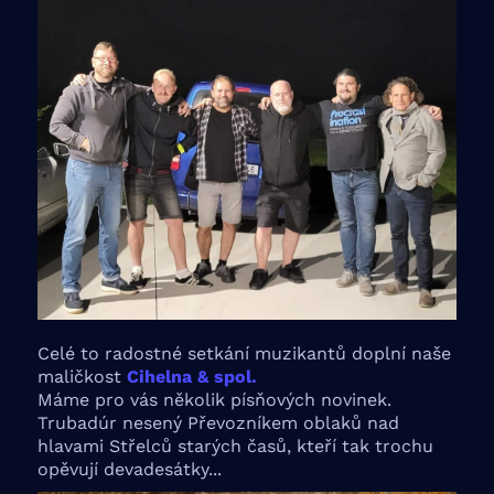
Celé to radostné setkání muzikantů doplní naše
maličkost
Cihelna & spol.
Máme pro vás několik písňových novinek.
Trubadúr nesený Převozníkem oblaků nad
hlavami Střelců starých časů, kteří tak trochu
opěvují devadesátky...