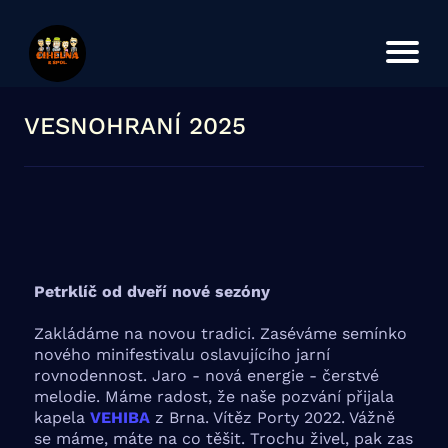
Úvod
Koncerty
O kapele
VESNOHRANÍ 2025
Petrklíč od dveří nové sezóny
Zakládáme na novou tradici. Zaséváme semínko
nového minifestivalu oslavujícího jarní
rovnodennost. Jaro - nová energie - čerstvé
melodie. Máme radost, že naše pozvání přijala
kapela
VEHIBA
z Brna. Vítěz Porty 2022. Vážně
se máme, máte na co těšit. Trochu živel, pak zas